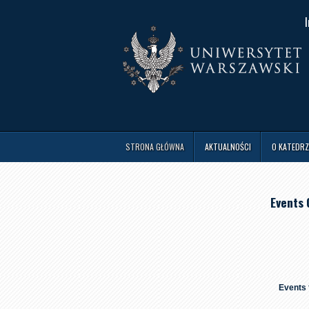
I
STRONA GŁÓWNA
AKTUALNOŚCI
O KATEDRZ
Events 
Events 