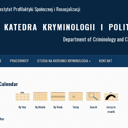
nstytut Profilaktyki Społecznej i Resocjalizacji
KATEDRA KRYMINOLOGII I POLI
Department of Criminology and Cr
E
PRACOWNICY
STUDIA NA KIERUNKU KRYMINOLOGIA
»
KONTAKT
Calendar
By Year
By Month
By Week
Today
Search
Jump to
month
for