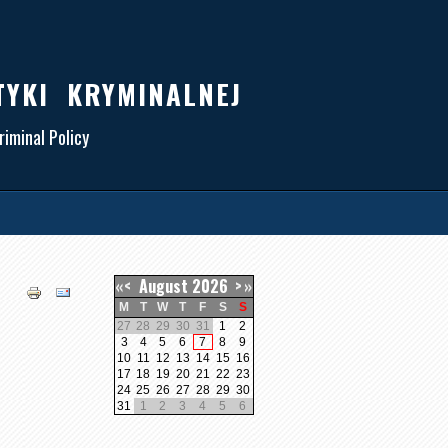
TYKI KRYMINALNEJ
iminal Policy
«
<
August
2026
>
»
M
T
W
T
F
S
S
27
28
29
30
31
1
2
3
4
5
6
7
8
9
10
11
12
13
14
15
16
17
18
19
20
21
22
23
24
25
26
27
28
29
30
31
1
2
3
4
5
6